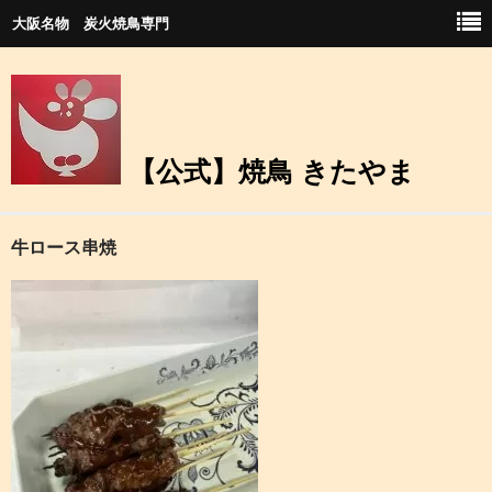
大阪名物 炭火焼鳥専門
【公式】焼鳥 きたやま
ホーム
牛ロース串焼
店舗紹介