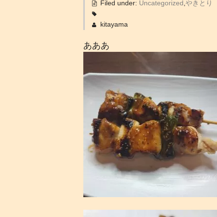
Filed under:
Uncategorized
,
やきとり
kitayama
あああ